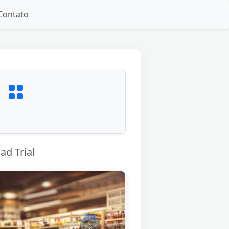
Contato
g
d Trial